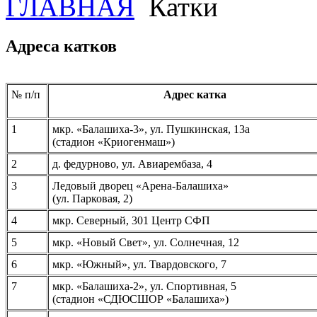
ГЛАВНАЯ
Катки
Адреса катков
.
№ п/п
Адрес катка
1
мкр. «Балашиха-3», ул. Пушкинская, 13а
(стадион «Криогенмаш»)
2
д. федурново, ул. Авиарембаза, 4
3
Ледовый дворец «Арена-Балашиха»
(ул. Парковая, 2)
4
мкр. Северный, 301 Центр СФП
5
мкр. «Новый Свет», ул. Солнечная, 12
6
мкр. «Южный», ул. Твардовского, 7
7
мкр. «Балашиха-2», ул. Спортивная, 5
(стадион «СДЮСШОР «Балашиха»)