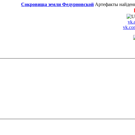
Сокровища земли Федурновской
Артефакты найденн
vk.
vk.co