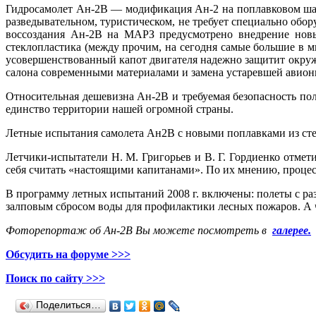
Гидросамолет Ан-2В — модификация Ан-2 на поплавковом шасс
разведывательном, туристическом, не требует специально обо
воссоздания Ан-2В на МАРЗ предусмотрено внедрение новы
стеклопластика (между прочим, на сегодня самые большие в м
усовершенствованный капот двигателя надежно защитит окруж
салона современными материалами и замена устаревшей авиони
Относительная дешевизна Ан-2В и требуемая безопасность по
единство территории нашей огромной страны.
Летные испытания самолета Ан2В с новыми поплавками из сте
Летчики-испытатели Н. М. Григорьев и В. Г. Гордиенко отмети
себя считать «настоящими капитанами». По их мнению, процес
В программу летных испытаний 2008 г. включены: полеты с ра
залповым сбросом воды для профилактики лесных пожаров. А 
Фоторепортаж об Ан-2В
Вы можете посмотреть в
галерее.
Обсудить на форуме >>>
Поиск по сайту >>>
Поделиться…