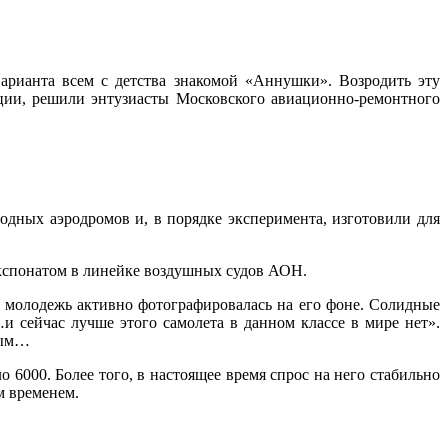
рианта всем с детства знакомой «Аннушки». Возродить эту
ции, решили энтузиасты Московского авиационно-ремонтного
дных аэродромов и, в порядке эксперимента, изготовили для
экспонатом в линейке воздушных судов АОН.
а молодежь активно фотографировалась на его фоне. Солидные
 сейчас лучше этого самолета в данном классе в мире нет».
ным…
 6000. Более того, в настоящее время спрос на него стабильно
м временем.