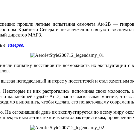
успешно прошли летные испытания самолета Ан-2В — гидрова
росторы Крайнего Севера и незаслуженно снятую с эксплуата
ьный директор МАРЗ.
ь в
галерее.
яли попытку восстановить возможность их эксплуатации с во
алов.
вызвал неподдельный интерес у посетителей и стал заметным 
. Некоторые из них растрогались, вспоминая свою молодость, 
 о дальнейшей судьбе Ан-2, часто высказывая мнение, что «…и
обходимо выполнить, чтобы сделать его понастоящему современ
. На сегодняшний день их эксплуатируется по всему миру около
 и прекрасным летно-техническим характеристикам, проверенны