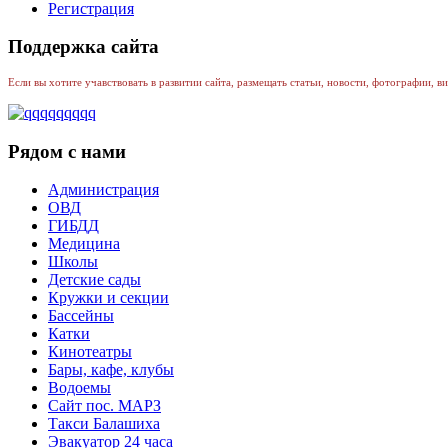
Регистрация
Поддержка сайта
Если вы хотите учавствовать в развитии сайта, размещать статьи, новости, фотографии, вид
Рядом с нами
Администрация
ОВД
ГИБДД
Медицина
Школы
Детские сады
Кружки и секции
Бассейны
Катки
Кинотеатры
Бары, кафе, клубы
Водоемы
Сайт пос. МАРЗ
Такси Балашиха
Эвакуатор 24 часа