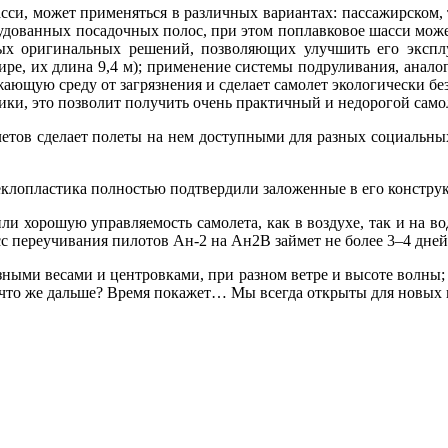
и, может применяться в различных вариантах: пассажирском, т
рудованных посадочных полос, при этом поплавковое шасси мож
х оригинальных решений, позволяющих улучшить его эксплу
ире, их длина 9,4 м); применение системы подруливания, анало
ающую среду от загрязнения и сделает самолет экологически бе
ки, это позволит получить очень практичный и недорогой само
летов сделает полеты на нем доступными для разных социальных
клопластика полностью подтвердили заложенные в его констру
ли хорошую управляемость самолета, как в воздухе, так и на вод
с переучивания пилотов Ан-2 на Ан2В займет не более 3–4 дней
зными весами и центровками, при разном ветре и высоте волны;
что же дальше? Время покажет… Мы всегда открыты для новых 