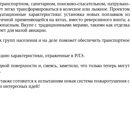
ранспортном, санитарном, поисково-спасательном, патрульно-
ет легко трансформироваться в колесное или лыжное. Проектом
атационные характеристики: установка новых поплавков из
гичной применяющейся на яхтах, вместо реверсивного винта; а
зопасным. Вкупе с традиционными мерами, такими как отделка
лет для малой авиации.
 групп населения и на деле поможет обеспечить транспортное
кцию характеристики, отраженные в РЛЭ.
ной поверхности и, смеясь, заметили, что только теперь могут
.
 также готовится к испытаниям новая система пожаротушения с
и интересных идей!