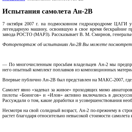
Испытания самолета Ан-2В
7 октября 2007 г. на подмосковном гидроаэродроме ЦАГИ 
легендарную машину, освоившую в свое время бескрайние п
завода РОСТО (МАРЗ). Рассказывает В. М. Смирнов, генерал
Фоторепортаж об испытаниях Ан-2В Вы
можете посмотрет
— По многочисленным просьбам владельцев Ан-2 мы предприн
него опытный комплект поплавков из композиционных матери
Впервые публично Ан-2В был представлен на МАКС-2007, где 
Самолет явно «задевал за живое» проходящих мимо авиаторов
пилоты «Боингов» и «Илов» активно включались в дискуссии
Рассуждали о том, какие доработки и усовершенствования не
Несмотря на свой солидный возраст, Ан-2 по-прежнему в строю
растет благодаря относительно невысокой стоимости самолета