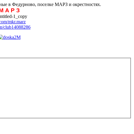
ые в Федурново, поселке МАРЗ и окрестностях.
М А Р З
com/mkr.marz
m/club14088286