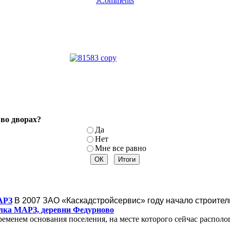
JComments
во дворах?
Да
Нет
Мне все равно
АРЗ
В 2007
ЗАО «Каскадстройсервис»
году начало строител
лка МАРЗ, деревни Федурново
менем основания поселения, на месте которого сейчас располог