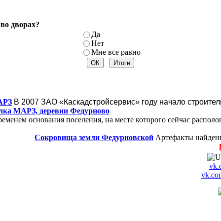
во дворах?
Да
Нет
Мне все равно
АРЗ
В 2007
ЗАО «Каскадстройсервис»
году начало строител
лка МАРЗ, деревни Федурново
менем основания поселения, на месте которого сейчас располог
Сокровища земли Федурновской
Артефакты найденн
vk.
vk.co