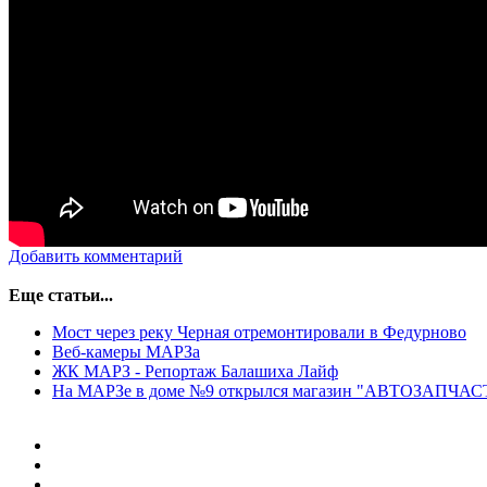
Добавить комментарий
Еще статьи...
Мост через реку Черная отремонтировали в Федурново
Веб-камеры МАРЗа
ЖК МАРЗ - Репортаж Балашиха Лайф
На МАРЗе в доме №9 открылся магазин "АВТОЗАПЧАС