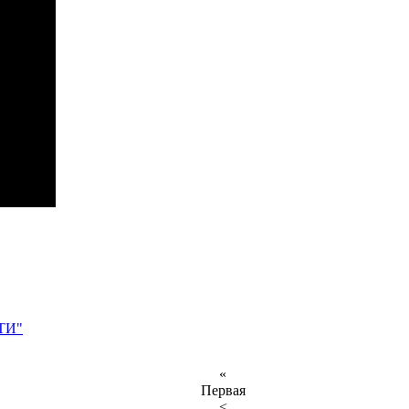
ТИ"
«
Первая
<