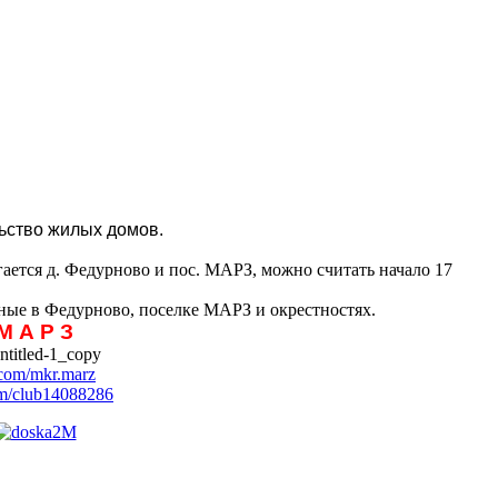
ьство жилых домов.
ается д. Федурново и пос. МАРЗ, можно считать начало 17
ые в Федурново, поселке МАРЗ и окрестностях.
М А Р З
com/mkr.marz
m/club14088286