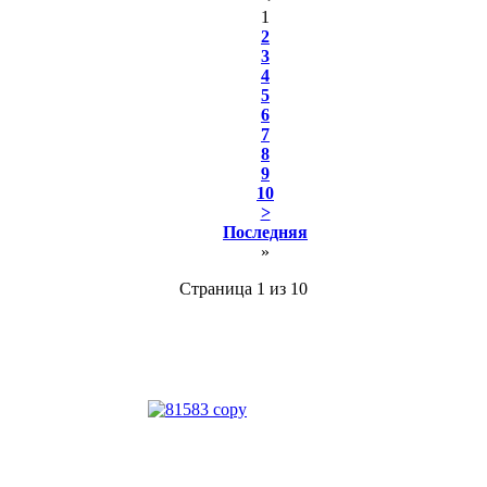
1
2
3
4
5
6
7
8
9
10
>
Последняя
»
Страница 1 из 10