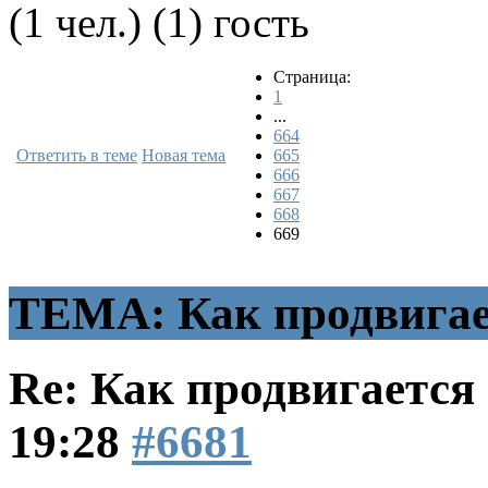
(1 чел.) (1) гость
Страница:
1
...
664
Ответить в теме
Новая тема
665
666
667
668
669
ТЕМА: Как продвигае
Re: Как продвигаетс
19:28
#6681