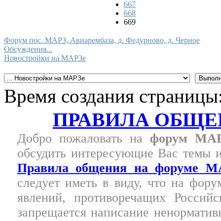
667
668
669
Форум пос. МАРЗ, Авиарембаза, д. Федурново, д. Черное
Обсуждения...
Новостройки на МАРЗе
Время создания страницы:
ПРАВИЛА ОБЩЕ
Добро пожаловать на
форум МА
обсудить интересующие Вас темы и
Правила общения на форуме М
следует иметь в виду, что на фор
явлений, противоречащих Россий
запрещается написание ненормативн