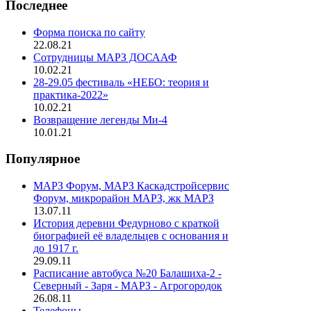
Последнее
Форма поиска по сайту
22.08.21
Сотрудницы МАРЗ ДОСААФ
10.02.21
28-29.05 фестиваль «НЕБО: теория и
практика-2022»
10.02.21
Возвращение легенды Ми-4
10.01.21
Популярное
МАРЗ Форум, МАРЗ Каскадстройсервис
Форум, микрорайон МАРЗ, жк МАРЗ
13.07.11
История деревни Федурново с краткой
биографией её владельцев с основания и
до 1917 г.
29.09.11
Расписание автобуса №20 Балашиха-2 -
Северный - Заря - МАРЗ - Агрогородок
26.08.11
Телефоны