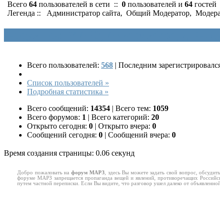
Всего
64
пользователей в сети ::
0
пользователей и
64
гостей
Легенда ::
Администратор сайта
,
Общий Модератор
,
Модера
Форум пос. МАРЗ, Авиарембаза, д. Феду
Всего пользователей:
568
|
Последним зарегистрировался
Список пользователей »
Подробная статистика »
Всего сообщений:
14354
|
Всего тем:
1059
Всего форумов:
1
|
Всего категорий:
20
Открыто сегодня:
0
|
Открыто вчера:
0
Сообщений сегодня:
0
|
Сообщений вчера:
0
Время создания страницы: 0.06 секунд
Добро пожаловать на
форум МАРЗ
, здесь Вы можете задать свой вопрос, обсуд
форуме МАРЗ запрещается пропаганда вещей и явлений, противоречащих Российск
путем частной переписки. Если Вы видите, что разговор ушел далеко от объявленн