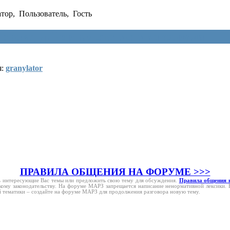
тор
,
Пользователь
,
Гость
рново, д. Черное статистика форума
:
granylator
ПРАВИЛА ОБЩЕНИЯ НА ФОРУМЕ >>>
ить интересующие Вас темы или предложить свою тему для обсуждения.
Правила общения 
ому законодательству. На форуме МАРЗ запрещается написание ненормативной лексики.
ой тематики – создайте на форуме МАРЗ для продолжения разговора новую тему.