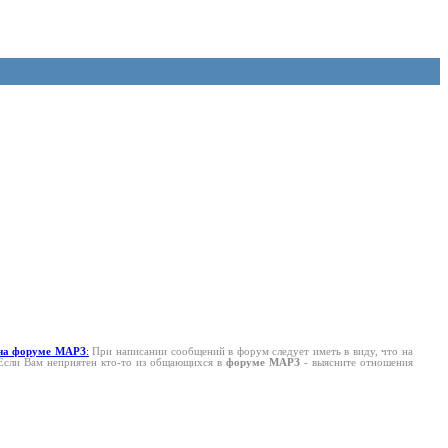
на форуме МАРЗ
:
При написании сообщений в форум следует иметь в виду, что на
 Если Вам неприятен кто-то из общающихся в
форуме МАРЗ
- выясните отношения