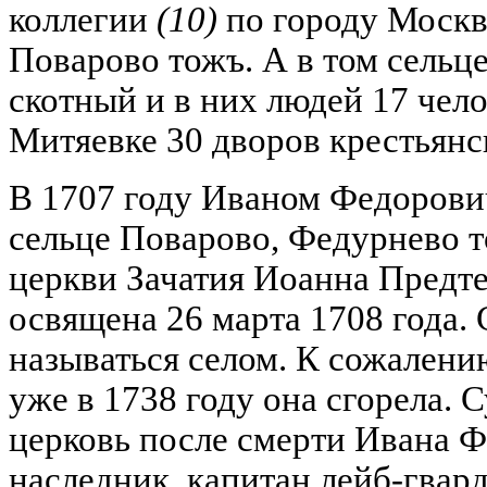
коллегии
(10)
по городу Москве
Поварово тожъ. А в том сельц
скотный и в них людей 17 чело
Митяевке 30 дворов крестьянс
В 1707 году Иваном Федорови
сельце Поварово, Федурнево т
церкви Зачатия Иоанна Предте
освящена 26 марта 1708 года.
называться селом. К сожалению
уже в 1738 году она сгорела. 
церковь после смерти Ивана Фе
наследник, капитан лейб-гвар