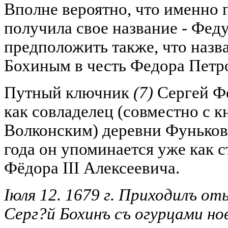
Вполне вероятно, что именно 
получила свое название - Фед
предположить также, что назв
Бохиным в честь Федора Петр
Путный ключник
(7)
Сергей Фе
как совладелец (совместно с
Волконским) деревни Фуньково
года он упоминается уже как 
Фёдора III Алексеевича.
Іюля 12. 1679 г. Приходилъ о
Серг
?й Бохинъ съ огурцами но