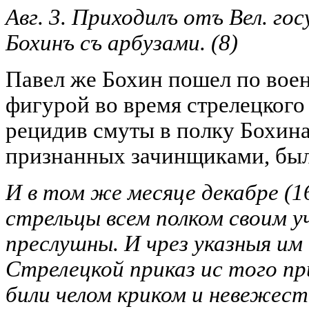
Авг. 3. Приходилъ отъ Вел. г
Бохинъ съ арбузами.
(8)
Павел же Бохин пошел по вое
фигурой во время стрелецкого 
рецидив смуты в полку Бохина,
признанных зачинщиками, был
И в том же месяце декабре (16
стрельцы всем полком своим уч
преслушны. И чрез указныя им
Стрелецкой приказ ис того пр
били челом криком и невежест