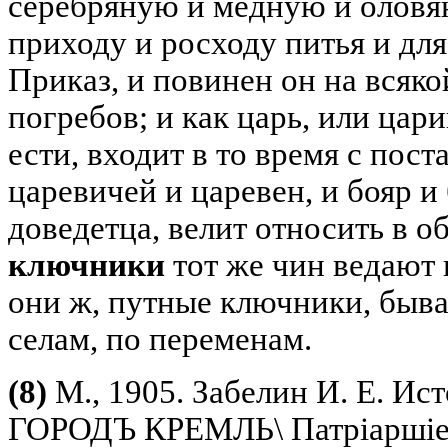
серебряную и медную и оловян
приходу и росходу питья и дл
Приказ, и повинен он на всяко
погребов; и как царь, или цар
ести, входит в то время с пост
царевичей и царевен, и бояр и
доведетца, велит относить в об
ключники
тот же чин ведают в
они ж, путные ключники, быва
селам, по переменам.
(8)
М., 1905. Забелин И. Е. И
ГОРОДЪ КРЕМЛЬ\ Патріаршіе