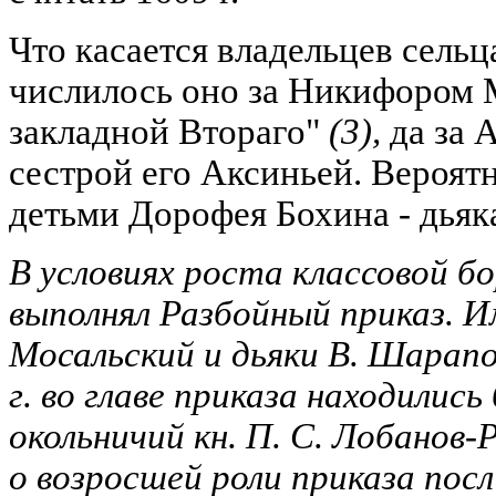
Что касается владельцев сельц
числилось оно за Никифором 
закладной Втораго"
(3)
,
да за
сестрой его Аксиньей. Вероят
детьми Дорофея Бохина - дья
В условиях роста классовой 
выполнял Разбойный приказ. Им 
Мосальский и дьяки В. Шарапов
г. во главе приказа находились 
окольничий кн. П. С. Лобанов
о возросшей роли приказа посл