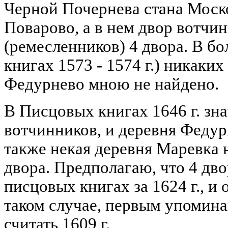
Черной Почернева стана Моск
Поварово, а в нем двор вотчи
(ремесленников) 4 двора. В б
книгах 1573 - 1574 г.) никаки
Федурнево мною не найдено.
В Писцовых книгах 1646 г. зна
вотчинников, и деревня Федурн
также некая деревня Маревка н
двора. Предполагаю, что 4 дв
писцовых книгах за 1624 г., и
таком случае, первым упомин
считать 1609 г.