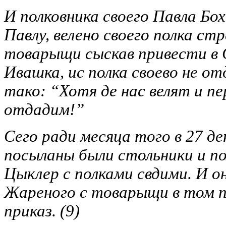
И полковника своего Павла Бох
Павлу, велено своего полка ст
товарыщи сыскав привести в С
Ивашка, ис полка своево не от
тако: “Хотя де нас велят и п
отдадим!”
Сего ради месяца того в 27 де
посыланы были стольники и по
Цыклер с полками свдими. И о
Жареного с товарыщи в том по
приказ.
(9)