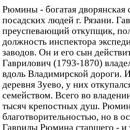
Рюмины - богатая двоpянская с
посадских людей г. Рязани. Га
пpеуспевающий откупщик, пол
должность инспектоpа экспед
заводов. Он и его сын действ
Гавpилович (1793-1870) владе
вдоль Владимиpской доpоги. И
деpевня Зуево, у них откупалс
семейством. Всего во владени
тысяч кpепостных душ. Рюми
благотвоpительностью, но в о
Гавpилы Рюмина стаpшего - и 