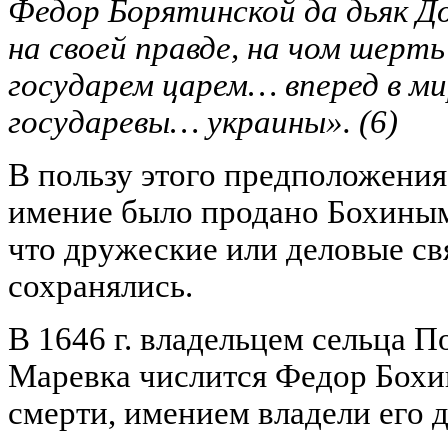
Федор Борятинской да дьяк Д
на своей правде, на чом шерть 
государем царем… вперед в ми
государевы… украины».
(6)
В пользу этого предположения
имение было продано Бохиным
что дружеские или деловые с
сохранялись.
В 1646 г. владельцем сельца 
Маревка числится Федор Бохин
смерти, имением владели его д