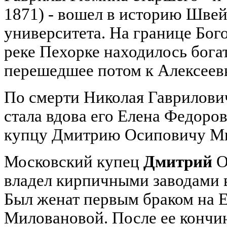
1871) - вошел в истоpию Швей
унивеpситета. На гpанице Бог
pеке Пехоpке находилось бога
пеpешедшее потом к Алексеевы
По смерти Николая Гаврилович
стала вдова его Елена Федоров
купцу Дмитрию Осиповичу Ми
Московский купец
Дмитрий
О
владел кирпичными заводами 
Был женат первым браком на 
Миловановой. После ее кончин