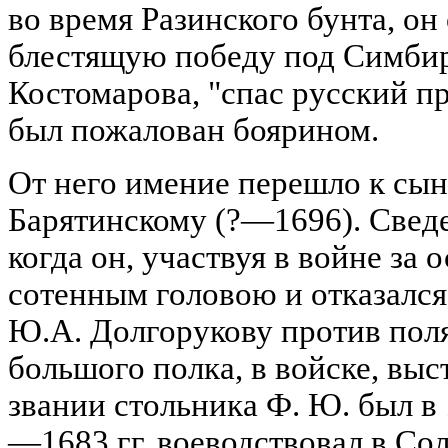
во время Разинского бунта, о
блестящую победу под Симбирс
Костомарова, "спас русский пр
был пожалован боярином.
От него имение перешло к сы
Барятинскому (?—1696). Сведен
когда он, участвуя в войне за
сотенным головою и отказался
Ю.А. Долгорукову против поля
большого полка, в войске, вы
звании стольника Ф. Ю. был в 
—1683 гг. воеводствовал в Сол