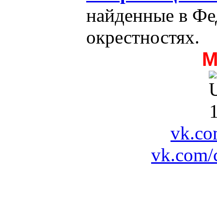
найденные в Фе
окрестностях.
М
vk.co
vk.com/