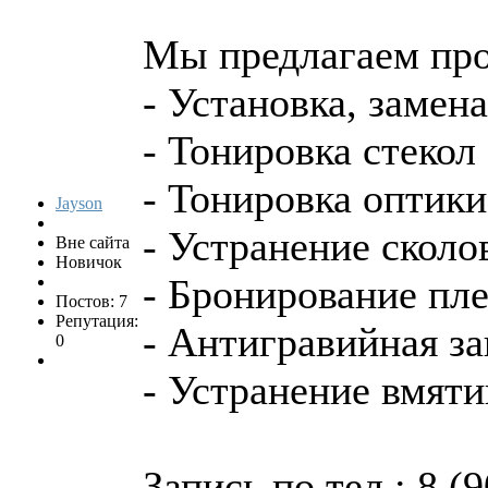
Мы предлагаем про
- Установка, замен
- Тонировка стекол
- Тонировка оптики
Jayson
- Устранение сколо
Вне сайта
Новичок
- Бронирование пл
Постов: 7
Репутация:
- Антигравийная з
0
- Устранение вмяти
Запись по тел.: 8 (