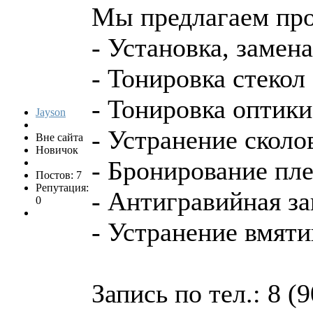
Мы предлагаем про
- Установка, замен
- Тонировка стекол
- Тонировка оптики
Jayson
- Устранение сколо
Вне сайта
Новичок
- Бронирование пл
Постов: 7
Репутация:
- Антигравийная з
0
- Устранение вмяти
Запись по тел.: 8 (